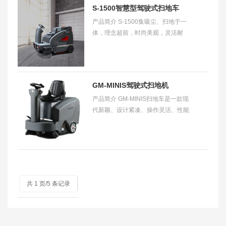
S-1500智慧型驾驶式扫地车
产品简介 S-1500集吸尘、扫地于一
【开路者】
体，理念超前，时尚美观，灵活耐
用，品质优异，适用范围广，可轻松
扫除包括粉尘、树叶、碎屑等一系列
垃圾，无论是室
GM-MINIS驾驶式扫地机
产品简介 GM-MINIS扫地车是一款现
代新颖、设计紧凑、操作灵活、性能
优良的清洁设备，即实现了扫地车清
扫垃圾的主要用途，又改变了传统笨
重粗糙的形象
共 1 页/5 条记录