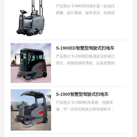
产品简介 S-MINIS扫地车是一款现代
新颖、设计紧凑、操作灵活、性能优
良的清洁设备，即实现了扫地车清扫
垃圾的主要用途，又改变了传统笨重
粗糙的形象
S-1900ED智慧型驾驶式扫地车
产品简介 S-1900ED集成前卫的设计
【探路者】
理念，智能的操作系统，以及优秀的
清扫效果，是国产智能扫地机的佳
作。封闭是的汽车驾驶室，舒适安
全，适合在雨水，
S-1900智慧型驾驶式扫地车
产品简介 S-1900时尚美观，性能卓
【领路者】
越，可一次性扫除灰尘和垃圾碎片，
具备强大的清扫能力。车体建构优质
坚固，保证连续无尘作业；携带遮阳
棚，适应环境