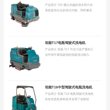
产品简介 T20 通过卓越的清水和污水
系统提供出众的清洁功能，同时兼具
健康和安全优势。它易于操作和维
护，并且可提供一致的重负荷清洁效
果，有助于
坦能T17电瓶驾驶式洗地机
产品简介 坦能 T17 可在污染严重的工
业环境中展现超强的地面清洁能力。
它所提供的功能可助您更快更好地完
成清洁工作，同时更省钱、更安全。
适用范围
坦能T16中型驾驶式电瓶洗地机
产品简介 坦能 T16 电瓶驾驶式洗地机
具有优质机身构造并采用了创新技
术，可帮助您降低使用成本。​ 适用范
围 适用于清洗配送中心、存储场所、